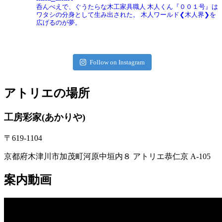
呑んべえで、ぐうたらな木工家具職人
木人くん『００１号』は
ワタシの分身として生み出された。
木人ワールド❮木人界❯を
広げるのが夢。
Follow on Instagram
アトリエの場所
工房彩家(あかりや)
〒619-1104
京都府木津川市加茂町河原中垣内８ アトリエ恭仁京 A-105
案内動画